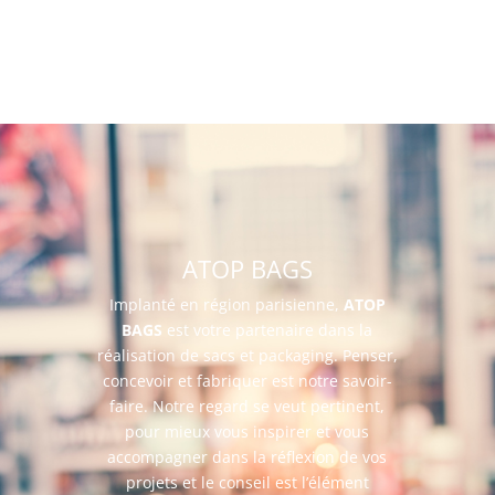
ATOP BAGS
Implanté en région parisienne,
ATOP
BAGS
est votre partenaire dans la
réalisation de sacs et packaging. Penser,
concevoir et fabriquer est notre savoir-
faire.
Notre regard se veut pertinent,
pour mieux vous inspirer et vous
accompagner dans la réflexion de vos
projets et le conseil est l’élément