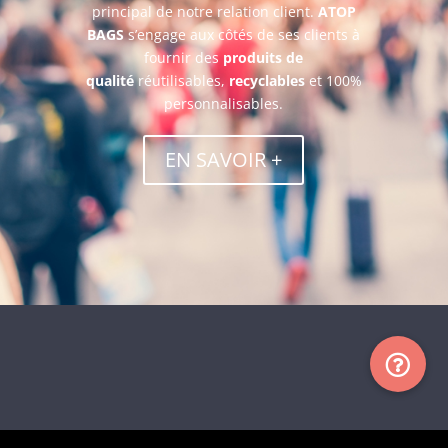
principal de notre relation client.
ATOP
BAGS
s’engage aux côtés de ses clients à
fournir des
produits de
qualité
réutilisables,
recyclables
et 100%
personnalisables.
EN SAVOIR +